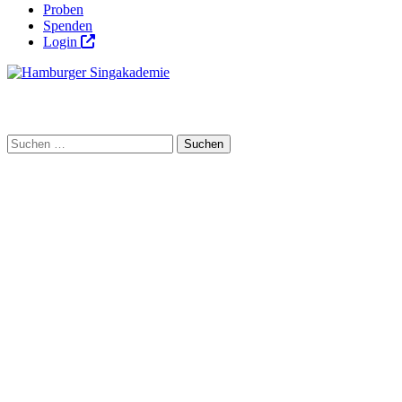
Proben
Spenden
Login
Hamburger Singakademie
Menü
umschalten
Suchen
nach: